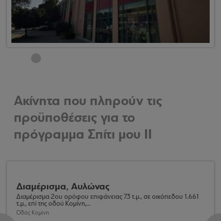
Ακίνητα που πληρούν τις
προϋποθέσεις για το
πρόγραμμα Σπίτι μου ΙΙ
Διαμέρισμα, Αυλώνας
Διαμέρισμα 2ου ορόφου επιφάνειας 73 τ.μ., σε οικόπεδου 1.661
τ.μ., επί της οδού Κομίνη,...
Οδός Κομίνη